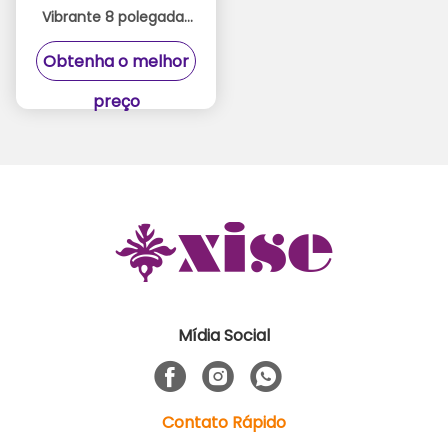
Vibrante 8 polegadas
Dildos 9 velocidades
Obtenha o melhor
empurrando funções
Dildos automáticos
preço
Mídia Social
Contato Rápido