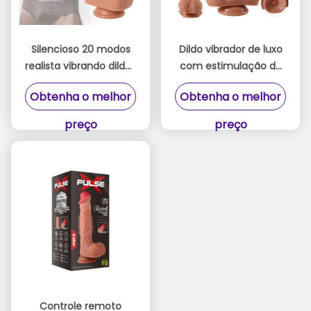
Silencioso 20 modos
Dildo vibrador de luxo
realista vibrando dildos
com estimulação do
discreto prazer com
ponto G
Obtenha o melhor
Obtenha o melhor
controle remoto para
mulheres
preço
preço
Controle remoto