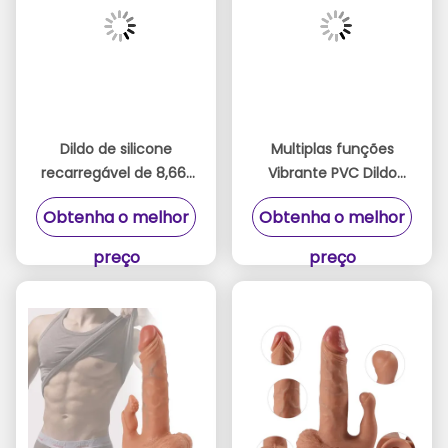
Dildo de silicone
Multiplas funções
recarregável de 8,66"
Vibrante PVC Dildo
Premium com
Corpo Seguro Com
Obtenha o melhor
Obtenha o melhor
comando remoto,
Controle Remoto Para
empuxo e vibração
Mulher
preço
preço