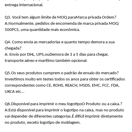
entrega internacional
.
Q3. Você tem algum limite de MOQ para
Marca privada
Ordem?
A:
Normalmente, pedidos de encomenda de marca privada MOQ
500PCS, uma quantidade mais econômica
.
Q4. Como envia as mercadorias e quanto tempo demora a sua
chegada?
A: Envio por DHL, UPS,
ou
Demora de 3 a 5 dias para chegar,
transporte aéreo e marítimo também opcional.
Q5.
Os seus produtos cumprem o padrão de ensaio do mercado
?
Investimos muito em testes todos os anos para obter os certificados
correspondentes como CE, ROHS, REACH, MSDS, EMC, FCC, FDA,
UKCA etc...
Q6.
Disponível
para imprimir o meu logotipo
O
Produto
ou a caixa.
?
A:
Está disponível para imprimir o logotipo na caixa, mas no produto
vai depender de diferentes categorias.É difícil imprimir diretamente
no produto, exceto logotipo de moldagem.