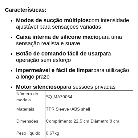
Características:
Modos de sucção múltiplos
com intensidade
ajustável para sensações variadas
Caixa interna de silicone macio
para uma
sensação realista e suave
Botão de comando fácil de usar
para
operação sem esforço
Impermeável e fácil de limpar
para utilização
a longo prazo
Motor silencioso
para sessões privadas
Número do
SQ-MA70064
modelo
Materiais
TPR Sleeve+ABS shell
Dimensões
Comprimento 22,5 cm Diâmetro 8 cm
Peso líquido
0.67kg