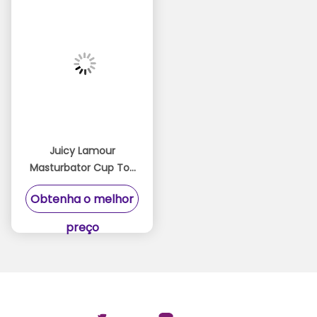
Juicy Lamour
Masturbator Cup Toy
com textura interna
Obtenha o melhor
realista fácil de limpar
para o homem
preço