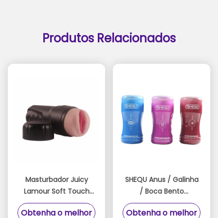
Produtos Relacionados
Masturbador Juicy
SHEQU Anus / Galinha
Lamour Soft Touch
/ Boca Bento
com Canal Interno 3D
brinquedos
Obtenha o melhor
Obtenha o melhor
e Design à Prova
masturbadores