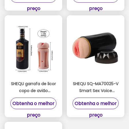
D'Água
TPR+PP Para Homem
preço
preço
SHEQU garrafa de licor
SHEQU SQ-MA70025-V
copo de avião
Smart Sex Voice
masturbador
Masturbator Cup com
Obtenha o melhor
Obtenha o melhor
masculino brinquedos
10 velocidades de
pele macia como
vibração
preço
preço
para o homem